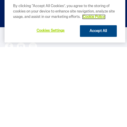
By clicking “Accept All Cookies”, you agree to the storing of
cookies on your device to enhance site navigation, analyze site
usage, and assist in our marketing efforts.
Cookie Policy
Cookies Settings
Accept All
COMPRA AHORA
CORPORALES
CONÓCENOS
LEGAL
2023 Galderma de Colombia S.A. Todos los derechos reservados. Todas las marcas
registradas son propiedad de sus respectivos dueños. Este sitio está destinado únicamente a