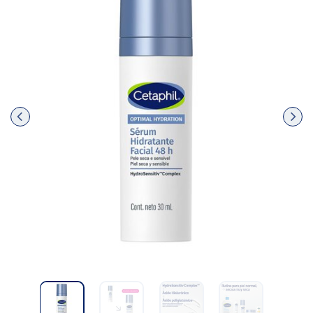
Pre
nex
vio
t
us