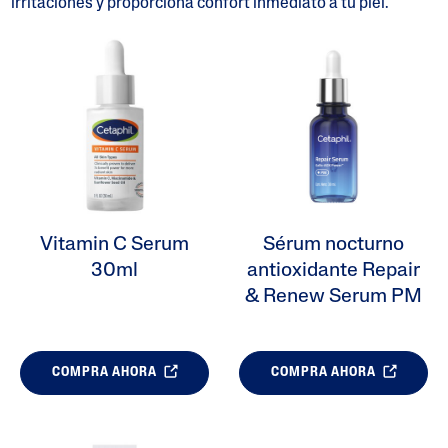
irritaciones y proporciona confort inmediato a tu piel.
ALL FILTERS
Humectantes
Limpiadores
Problemas En Piel
Vitamin C Serum
Sérum nocturno
Tipo De Piel
30ml
antioxidante Repair
& Renew Serum PM
Líneas De Producto
Ingredientes
COMPRA AHORA
COMPRA AHORA