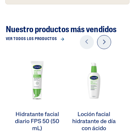
diario).
Nuestro productos más vendidos
VER TODOS LOS PRODUCTOS
Previo
next
us
Hidratante facial
Loción facial
O
diario FPS 50 (50
hidratante de día
C
mL)
con ácido