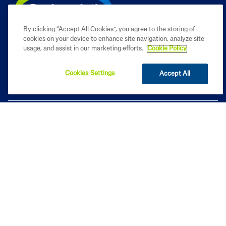
By clicking “Accept All Cookies”, you agree to the storing of
cookies on your device to enhance site navigation, analyze site
usage, and assist in our marketing efforts.
Cookie Policy
Cookies Settings
Accept All
CORPORALES
CONÓCENOS
LEGAL
2023 Galderma de Colombia S.A. Todos los derechos reservados. Todas las marcas
registradas son propiedad de sus respectivos dueños. Este sitio está destinado únicamente a
las audiencias de Colombia.